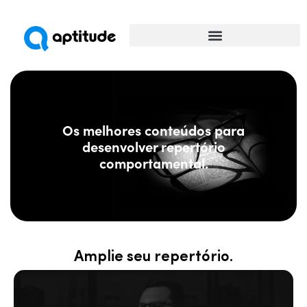
Universidade da Comunicação
Os melhores conteúdos para
desenvolver repertório
comportamental.
Amplie seu repertório.