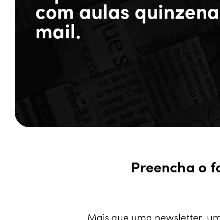
com aulas quinzenai
mail.
Preencha o f
Mais que uma newsletter, uma