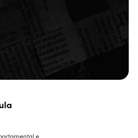
ula
mportamental e