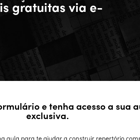
s gratuitas via e-
ormulário e tenha acesso a sua a
exclusiva.
 aula para te ajudar a construir repertório co