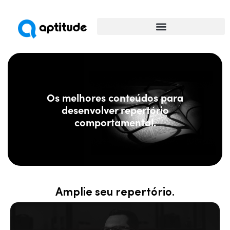
Universidade da Comunicação
Os melhores conteúdos para
desenvolver repertório
comportamental.
Amplie seu repertório.