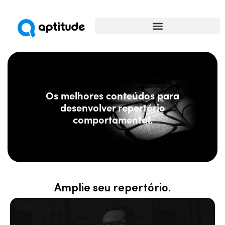
Universidade da Comunicação
Os melhores conteúdos para
desenvolver repertório
comportamental.
Amplie seu repertório.