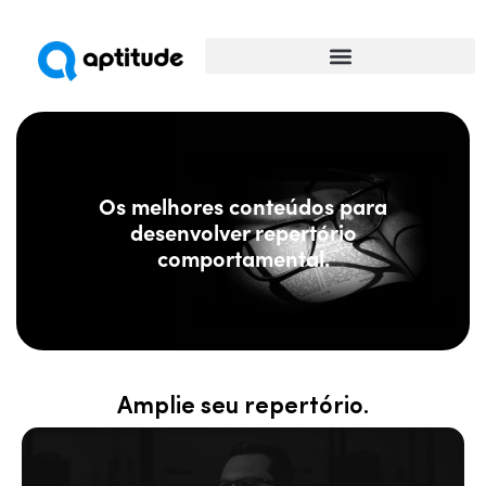
Universidade da Comunicação
Os melhores conteúdos para
desenvolver repertório
comportamental.
Amplie seu repertório.