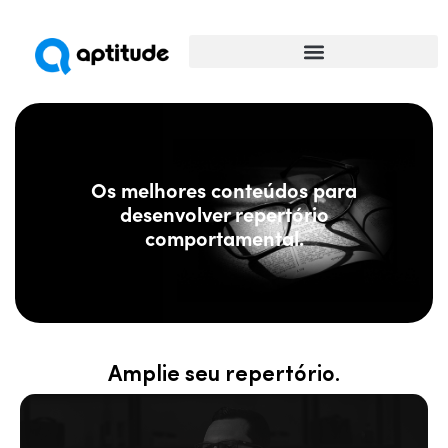
Universidade da Comunicação
Os melhores conteúdos para
desenvolver repertório
comportamental.
Amplie seu repertório.