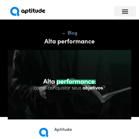
Universidade da Com
Para empresas
← Blog
Alta performance
Aptitude